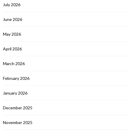
July 2026
June 2026
May 2026
April 2026
March 2026
February 2026
January 2026
December 2025
November 2025