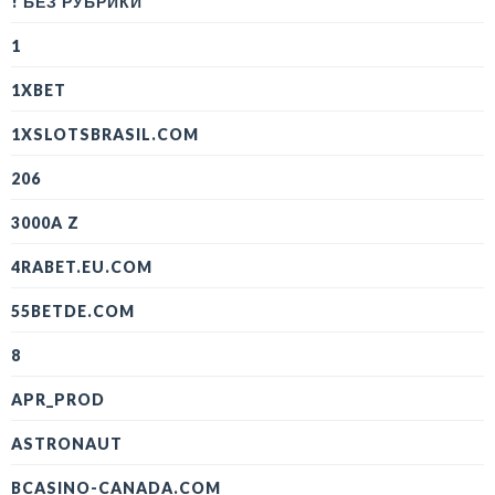
! БЕЗ РУБРИКИ
1
1XBET
1XSLOTSBRASIL.COM
206
3000A Z
4RABET.EU.COM
55BETDE.COM
8
APR_PROD
ASTRONAUT
BCASINO-CANADA.COM