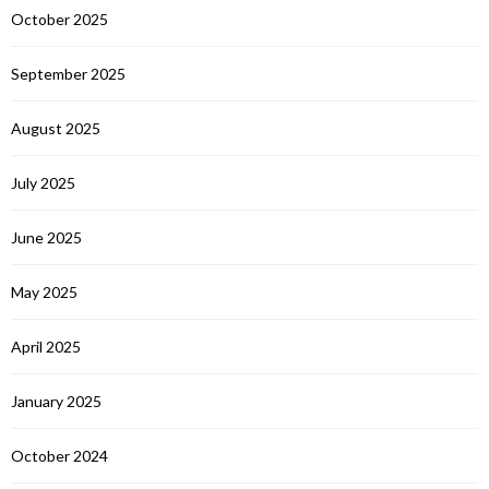
October 2025
September 2025
August 2025
July 2025
June 2025
May 2025
April 2025
January 2025
October 2024