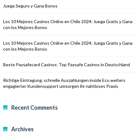
Juega Seguro y Gana Bonos
Los 10 Mejores Casinos Online en Chile 2024: Juega Gratis y Gana
con los Mejores Bonos
Los 10 Mejores Casinos Online en Chile 2024: Juega Gratis y Gana
con los Mejores Bonos
Beste Paysafecard Casinos: Top Paysafe Casinos in Deutschland
Richtige Eintragung, schnelle Auszahlungen inside Ecu weiters
engagierter Kundensupport umsorgen ihr nahtloses Praxis
Recent Comments
Archives