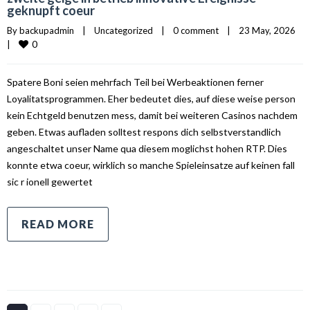
geknupft coeur
By 
backupadmin
|
Uncategorized
|
0 comment
|
23 May, 2026    
0
|
Spatere Boni seien mehrfach Teil bei Werbeaktionen ferner
Loyalitatsprogrammen. Eher bedeutet dies, auf diese weise person
kein Echtgeld benutzen mess, damit bei weiteren Casinos nachdem
geben. Etwas aufladen solltest respons dich selbstverstandlich
angeschaltet unser Name qua diesem moglichst hohen RTP. Dies
konnte etwa coeur, wirklich so manche Spieleinsatze auf keinen fall
sic r ionell gewertet
READ MORE