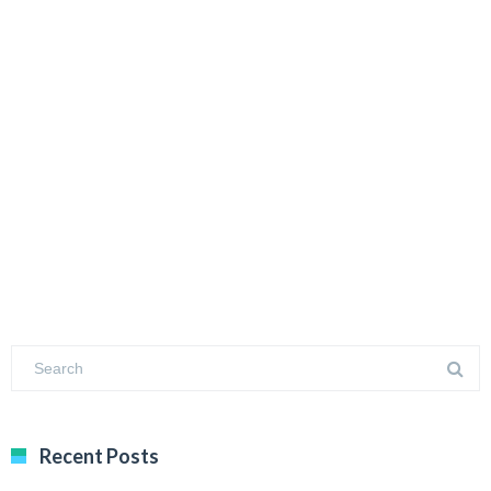
Recent Posts