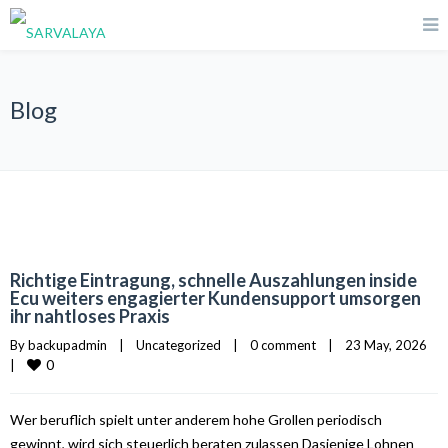
Blog
Richtige Eintragung, schnelle Auszahlungen inside
Ecu weiters engagierter Kundensupport umsorgen
ihr nahtloses Praxis
By 
backupadmin
|
Uncategorized
|
0 comment
|
23 May, 2026    
0
|
Wer beruflich spielt unter anderem hohe Grollen periodisch
gewinnt, wird sich steuerlich beraten zulassen Dasjenige Lohnen