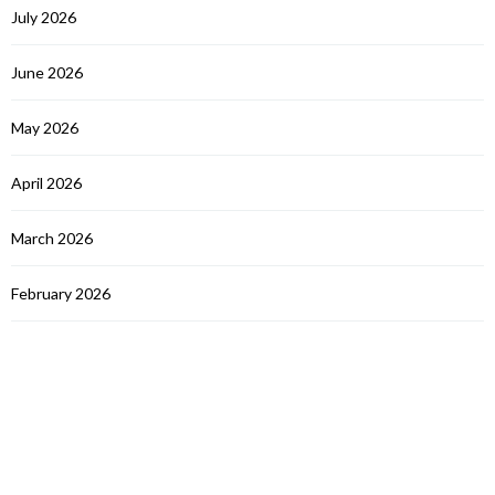
July 2026
June 2026
May 2026
April 2026
March 2026
February 2026
January 2026
December 2025
November 2025