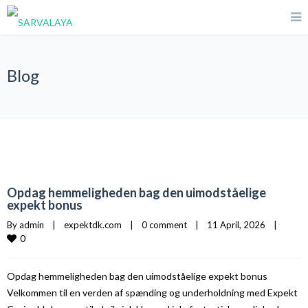
Blog
Opdag hemmeligheden bag den uimodståelige
expekt bonus
By 
admin
|
expektdk.com
|
0 comment
|
11 April, 2026    
|
0
Opdag hemmeligheden bag den uimodståelige expekt bonus
Velkommen til en verden af spænding og underholdning med Expekt