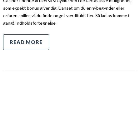
Casino! I denne artikel vil vi dykke ned i de fantastiske muligheder,
som expekt bonus giver dig. Uanset om du er nybegynder eller
erfaren spiller, vil du finde noget værdifuldt her. Så lad os komme i
gang! Indholdsfortegnelse
READ MORE