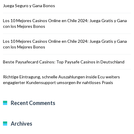
Juega Seguro y Gana Bonos
Los 10 Mejores Casinos Online en Chile 2024: Juega Gratis y Gana
con los Mejores Bonos
Los 10 Mejores Casinos Online en Chile 2024: Juega Gratis y Gana
con los Mejores Bonos
Beste Paysafecard Casinos: Top Paysafe Casinos in Deutschland
Richtige Eintragung, schnelle Auszahlungen inside Ecu weiters
engagierter Kundensupport umsorgen ihr nahtloses Praxis
Recent Comments
Archives