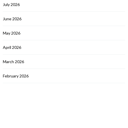
July 2026
June 2026
May 2026
April 2026
March 2026
February 2026
January 2026
December 2025
November 2025