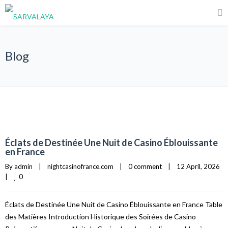
Blog
Éclats de Destinée Une Nuit de Casino Éblouissante
en France
By 
admin
|
nightcasinofrance.com
|
0 comment
|
12 April, 2026    
0
|
Éclats de Destinée Une Nuit de Casino Éblouissante en France Table
des Matières Introduction Historique des Soirées de Casino