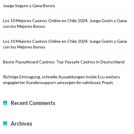
Juega Seguro y Gana Bonos
Los 10 Mejores Casinos Online en Chile 2024: Juega Gratis y Gana
con los Mejores Bonos
Los 10 Mejores Casinos Online en Chile 2024: Juega Gratis y Gana
con los Mejores Bonos
Beste Paysafecard Casinos: Top Paysafe Casinos in Deutschland
Richtige Eintragung, schnelle Auszahlungen inside Ecu weiters
engagierter Kundensupport umsorgen ihr nahtloses Praxis
Recent Comments
Archives