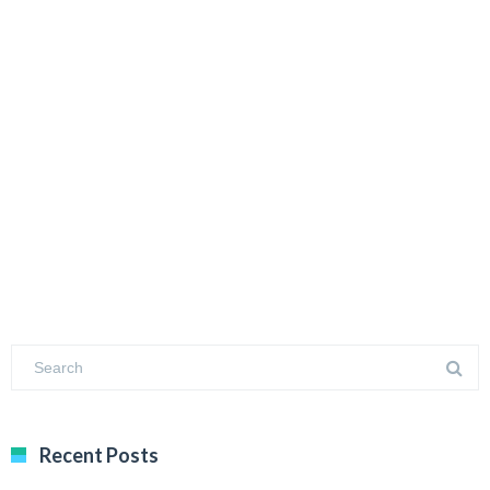
Recent Posts