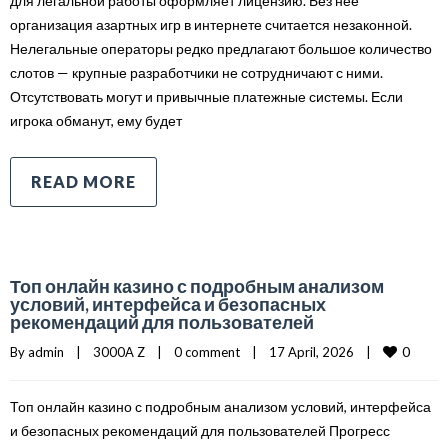
для легальной работы оформляет лицензию. Без нее
организация азартных игр в интернете считается незаконной.
Нелегальные операторы редко предлагают большое количество
слотов — крупные разработчики не сотрудничают с ними.
Отсутствовать могут и привычные платежные системы. Если
игрока обманут, ему будет
READ MORE
Топ онлайн казино с подробным анализом
условий, интерфейса и безопасных
рекомендаций для пользователей
0
By 
admin
|
3000A Z
|
0 comment
|
17 April, 2026    
|
Топ онлайн казино с подробным анализом условий, интерфейса
и безопасных рекомендаций для пользователей Прогресс