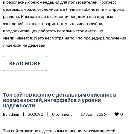
и безопасных рекомендаций для пользователей Прогресс
отыгрыша можно отслеживать в Личном кабинете или в промо
разделе. Рассказывая о важности лицензии для игорных
заведений, я также говорил о том, что число клубов,
предпочитающих работать легально стремительно
увеличивается. И это несмотря на то, что процедура получения
лицензии не дешевая
READ MORE
Топ сайтов казино с детальным описанием
возможностей, интерфейса и уровня
надежности
0
By 
admin
|
3000A Z
|
0 comment
|
17 April, 2026    
|
Топ сайтов казино с детальным описанием возможностей,