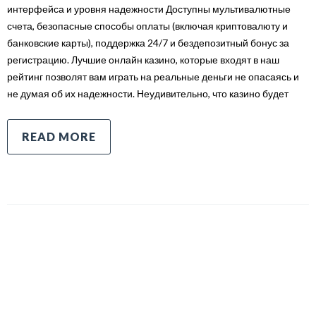
интерфейса и уровня надежности Доступны мультивалютные
счета, безопасные способы оплаты (включая криптовалюту и
банковские карты), поддержка 24/7 и бездепозитный бонус за
регистрацию. Лучшие онлайн казино, которые входят в наш
рейтинг позволят вам играть на реальные деньги не опасаясь и
не думая об их надежности. Неудивительно, что казино будет
READ MORE