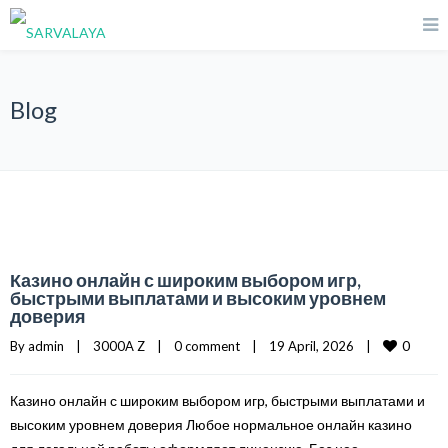
Blog
Казино онлайн с широким выбором игр,
быстрыми выплатами и высоким уровнем
доверия
0
By 
admin
|
3000A Z
|
0 comment
|
19 April, 2026    
|
Казино онлайн с широким выбором игр, быстрыми выплатами и
высоким уровнем доверия Любое нормальное онлайн казино