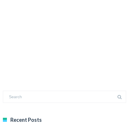
Recent Posts