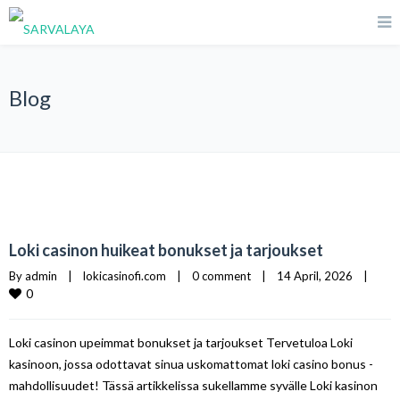
Blog
Loki casinon huikeat bonukset ja tarjoukset
By 
admin
|
lokicasinofi.com
|
0 comment
|
14 April, 2026    
|
0
Loki casinon upeimmat bonukset ja tarjoukset Tervetuloa Loki
kasinoon, jossa odottavat sinua uskomattomat loki casino bonus -
mahdollisuudet! Tässä artikkelissa sukellamme syvälle Loki kasinon