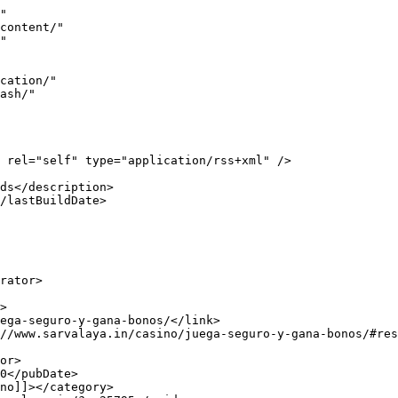
bonos de recarga, bonos de lealtad y otras promociones. El criterio de los depósitos es, sin duda, uno de los aspectos más importante para los jugadores. Que un casino ofrezca una