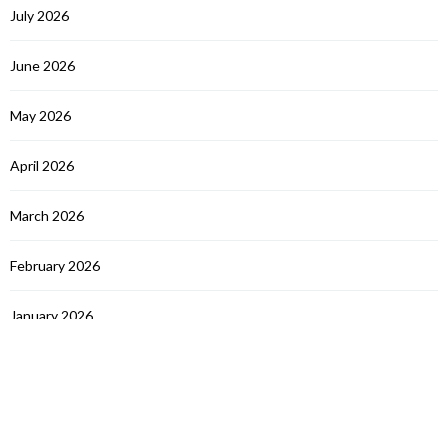
July 2026
June 2026
May 2026
April 2026
March 2026
February 2026
January 2026
December 2025
November 2025