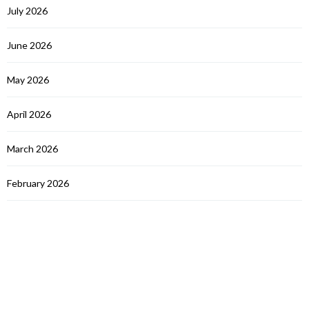
July 2026
June 2026
May 2026
April 2026
March 2026
February 2026
January 2026
December 2025
November 2025