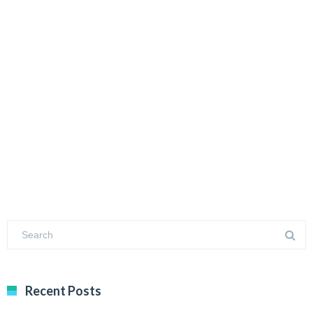
Recent Posts