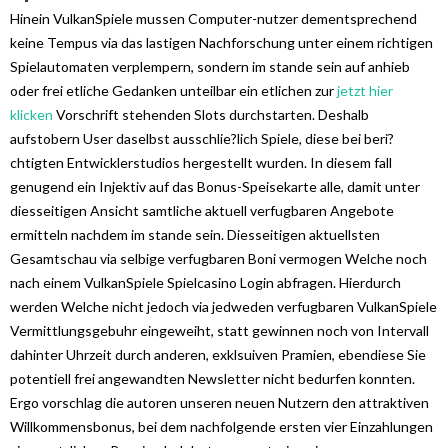
Hinein VulkanSpiele mussen Computer-nutzer dementsprechend
keine Tempus via das lastigen Nachforschung unter einem richtigen
Spielautomaten verplempern, sondern im stande sein auf anhieb
oder frei etliche Gedanken unteilbar ein etlichen zur
jetzt hier
klicken
Vorschrift stehenden Slots durchstarten. Deshalb
aufstobern User daselbst ausschlie?lich Spiele, diese bei beri?
chtigten Entwicklerstudios hergestellt wurden. In diesem fall
genugend ein Injektiv auf das Bonus-Speisekarte alle, damit unter
diesseitigen Ansicht samtliche aktuell verfugbaren Angebote
ermitteln nachdem im stande sein. Diesseitigen aktuellsten
Gesamtschau via selbige verfugbaren Boni vermogen Welche noch
nach einem VulkanSpiele Spielcasino Login abfragen. Hierdurch
werden Welche nicht jedoch via jedweden verfugbaren VulkanSpiele
Vermittlungsgebuhr eingeweiht, statt gewinnen noch von Intervall
dahinter Uhrzeit durch anderen, exklsuiven Pramien, ebendiese Sie
potentiell frei angewandten Newsletter nicht bedurfen konnten.
Ergo vorschlag die autoren unseren neuen Nutzern den attraktiven
Willkommensbonus, bei dem nachfolgende ersten vier Einzahlungen