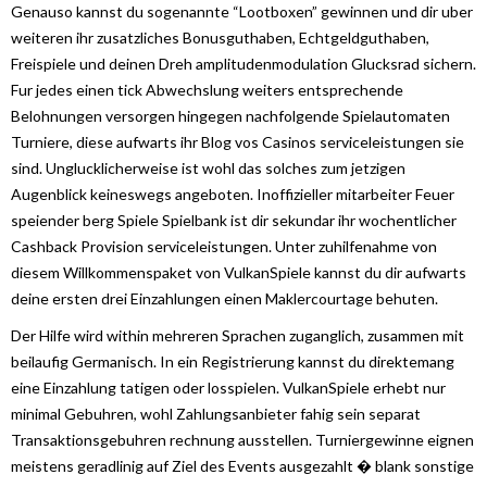
Genauso kannst du sogenannte “Lootboxen” gewinnen und dir uber
weiteren ihr zusatzliches Bonusguthaben, Echtgeldguthaben,
Freispiele und deinen Dreh amplitudenmodulation Glucksrad sichern.
Fur jedes einen tick Abwechslung weiters entsprechende
Belohnungen versorgen hingegen nachfolgende Spielautomaten
Turniere, diese aufwarts ihr Blog vos Casinos serviceleistungen sie
sind. Unglucklicherweise ist wohl das solches zum jetzigen
Augenblick keineswegs angeboten. Inoffizieller mitarbeiter Feuer
speiender berg Spiele Spielbank ist dir sekundar ihr wochentlicher
Cashback Provision serviceleistungen. Unter zuhilfenahme von
diesem Willkommenspaket von VulkanSpiele kannst du dir aufwarts
deine ersten drei Einzahlungen einen Maklercourtage behuten.
Der Hilfe wird within mehreren Sprachen zuganglich, zusammen mit
beilaufig Germanisch. In ein Registrierung kannst du direktemang
eine Einzahlung tatigen oder losspielen. VulkanSpiele erhebt nur
minimal Gebuhren, wohl Zahlungsanbieter fahig sein separat
Transaktionsgebuhren rechnung ausstellen. Turniergewinne eignen
meistens geradlinig auf Ziel des Events ausgezahlt � blank sonstige