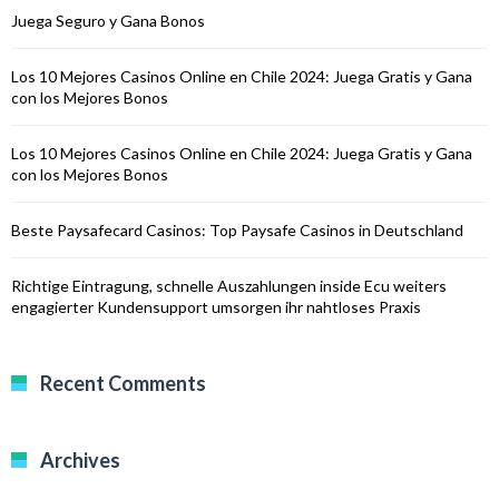
Juega Seguro y Gana Bonos
Los 10 Mejores Casinos Online en Chile 2024: Juega Gratis y Gana
con los Mejores Bonos
Los 10 Mejores Casinos Online en Chile 2024: Juega Gratis y Gana
con los Mejores Bonos
Beste Paysafecard Casinos: Top Paysafe Casinos in Deutschland
Richtige Eintragung, schnelle Auszahlungen inside Ecu weiters
engagierter Kundensupport umsorgen ihr nahtloses Praxis
Recent Comments
Archives