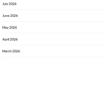
July 2026
June 2026
May 2026
April 2026
March 2026
February 2026
January 2026
December 2025
November 2025