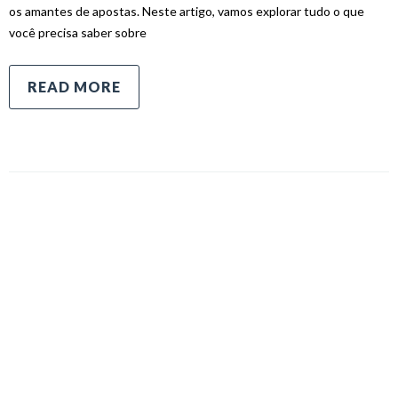
os amantes de apostas. Neste artigo, vamos explorar tudo o que
você precisa saber sobre
READ MORE