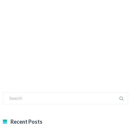
Recent Posts