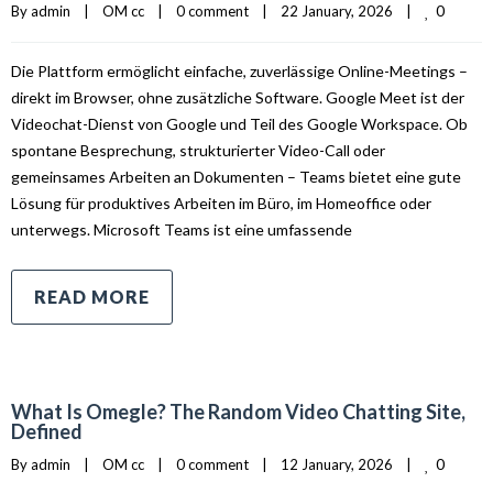
0
By 
admin
|
OM cc
|
0 comment
|
22 January, 2026    
|
Die Plattform ermöglicht einfache, zuverlässige Online-Meetings –
direkt im Browser, ohne zusätzliche Software. Google Meet ist der
Videochat-Dienst von Google und Teil des Google Workspace. Ob
spontane Besprechung, strukturierter Video-Call oder
gemeinsames Arbeiten an Dokumenten – Teams bietet eine gute
Lösung für produktives Arbeiten im Büro, im Homeoffice oder
unterwegs. Microsoft Teams ist eine umfassende
READ MORE
What Is Omegle? The Random Video Chatting Site,
Defined
0
By 
admin
|
OM cc
|
0 comment
|
12 January, 2026    
|