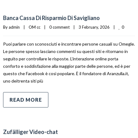
Banca Cassa Di Risparmio Di Savigliano
0
By 
admin
|
OM cc
|
0 comment
|
3 February, 2026    
|
Puoi parlare con sconosciuti e incontrare persone casuali su Omegle.
Le persone spesso lasciano commenti su questi siti e ritornano in
seguito per controllare le risposte. L’interazione online porta
conforto e soddisfazione alla maggior parte delle persone, ed è per
questo che Facebook è così popolare. È il fondatore di Aranzulla.it,
uno deitrenta siti più
READ MORE
Zufälliger Video-chat