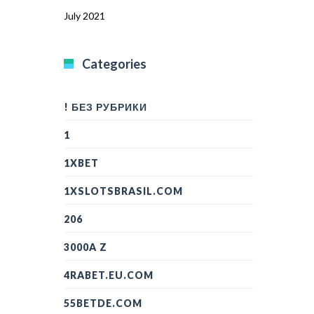
July 2021
Categories
! БЕЗ РУБРИКИ
1
1XBET
1XSLOTSBRASIL.COM
206
3000A Z
4RABET.EU.COM
55BETDE.COM