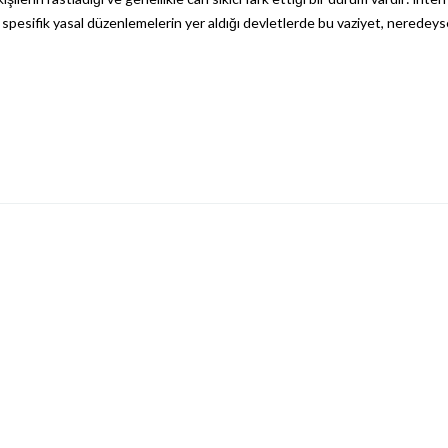
i spesifik yasal düzenlemelerin yer aldığı devletlerde bu vaziyet, neredey