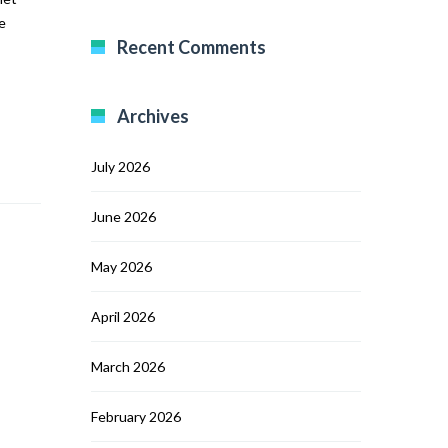
se
Recent Comments
Archives
July 2026
June 2026
May 2026
April 2026
March 2026
February 2026