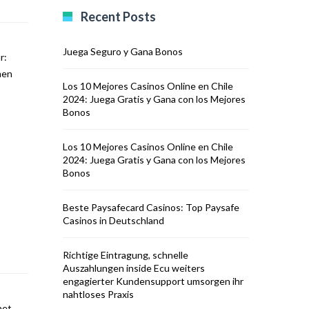
Recent Posts
Juega Seguro y Gana Bonos
r:
men
Los 10 Mejores Casinos Online en Chile
2024: Juega Gratis y Gana con los Mejores
Bonos
Los 10 Mejores Casinos Online en Chile
2024: Juega Gratis y Gana con los Mejores
Bonos
Beste Paysafecard Casinos: Top Paysafe
Casinos in Deutschland
Richtige Eintragung, schnelle
Auszahlungen inside Ecu weiters
engagierter Kundensupport umsorgen ihr
nahtloses Praxis
net