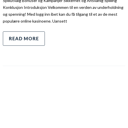
Spillutvalg Bonuser og Kampanjer Sikkerhet og Ansvarlig Spilling
Konklusjon Introduksjon Velkommen til en verden av underholdning
og spenning! Med logg inn ibet kan du få tilgang til et av de mest
populære online kasinoene. Uansett
READ MORE