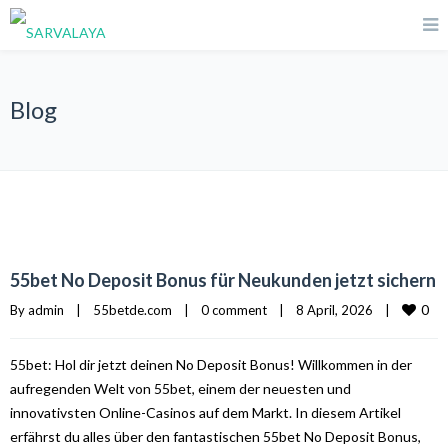
Blog
55bet No Deposit Bonus für Neukunden jetzt sichern
0
By 
admin
|
55betde.com
|
0 comment
|
8 April, 2026    
|
55bet: Hol dir jetzt deinen No Deposit Bonus! Willkommen in der
aufregenden Welt von 55bet, einem der neuesten und
innovativsten Online-Casinos auf dem Markt. In diesem Artikel
erfährst du alles über den fantastischen 55bet No Deposit Bonus,