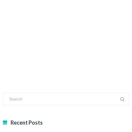
Recent Posts