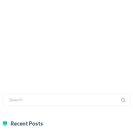
Recent Posts