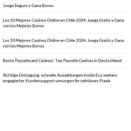
Juega Seguro y Gana Bonos
Los 10 Mejores Casinos Online en Chile 2024: Juega Gratis y Gana
con los Mejores Bonos
Los 10 Mejores Casinos Online en Chile 2024: Juega Gratis y Gana
con los Mejores Bonos
Beste Paysafecard Casinos: Top Paysafe Casinos in Deutschland
Richtige Eintragung, schnelle Auszahlungen inside Ecu weiters
engagierter Kundensupport umsorgen ihr nahtloses Praxis
Recent Comments
Archives