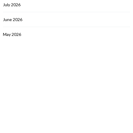
July 2026
June 2026
May 2026
April 2026
March 2026
February 2026
January 2026
December 2025
November 2025