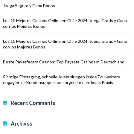
Juega Seguro y Gana Bonos
Los 10 Mejores Casinos Online en Chile 2024: Juega Gratis y Gana
con los Mejores Bonos
Los 10 Mejores Casinos Online en Chile 2024: Juega Gratis y Gana
con los Mejores Bonos
Beste Paysafecard Casinos: Top Paysafe Casinos in Deutschland
Richtige Eintragung, schnelle Auszahlungen inside Ecu weiters
engagierter Kundensupport umsorgen ihr nahtloses Praxis
Recent Comments
Archives