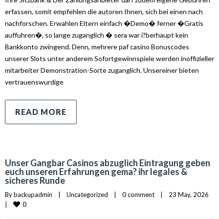
erfassen, somit empfehlen die autoren Ihnen, sich bei einen nach
nachforschen. Erwahlen Eltern einfach �Demo� ferner �Gratis
auffuhren�, so lange zuganglich � sera war i?berhaupt kein
Bankkonto zwingend. Denn, mehrere paf casino Bonuscodes
unserer Slots unter anderem Sofortgewinnspiele werden inoffizieller
mitarbeiter Demonstration-Sorte zuganglich. Unsereiner bieten
vertrauenswurdige
READ MORE
Unser Gangbar Casinos abzuglich Eintragung geben
euch unseren Erfahrungen gema? ihr legales &
sicheres Runde
By 
backupadmin
|
Uncategorized
|
0 comment
|
23 May, 2026    
0
|