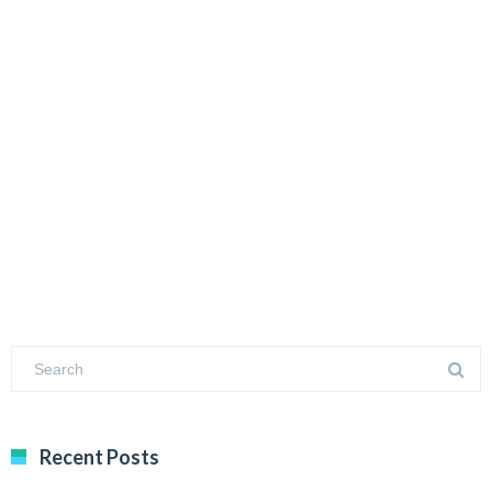
Recent Posts