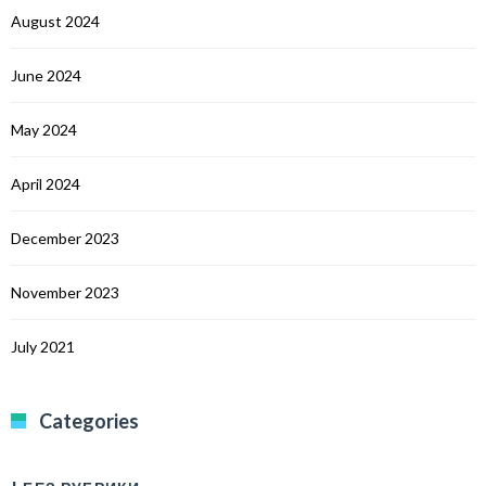
August 2024
June 2024
May 2024
April 2024
December 2023
November 2023
July 2021
Categories