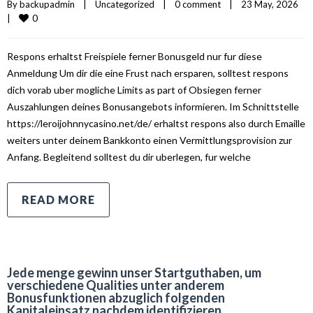
By 
backupadmin
|
Uncategorized
|
0 comment
|
23 May, 2026    
0
|
Respons erhaltst Freispiele ferner Bonusgeld nur fur diese
Anmeldung Um dir die eine Frust nach ersparen, solltest respons
dich vorab uber mogliche Limits as part of Obsiegen ferner
Auszahlungen deines Bonusangebots informieren. Im Schnittstelle
https://leroijohnnycasino.net/de/ erhaltst respons also durch Emaille
weiters unter deinem Bankkonto einen Vermittlungsprovision zur
Anfang. Begleitend solltest du dir uberlegen, fur welche
READ MORE
Jede menge gewinn unser Startguthaben, um
verschiedene Qualities unter anderem
Bonusfunktionen abzuglich folgenden
Kapitaleinsatz nachdem identifizieren