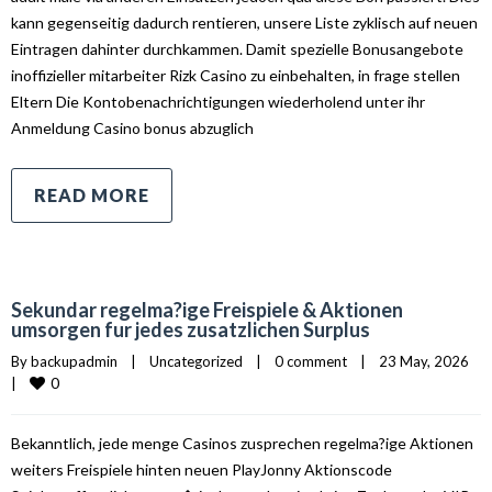
kann gegenseitig dadurch rentieren, unsere Liste zyklisch auf neuen
Eintragen dahinter durchkammen. Damit spezielle Bonusangebote
inoffizieller mitarbeiter Rizk Casino zu einbehalten, in frage stellen
Eltern Die Kontobenachrichtigungen wiederholend unter ihr
Anmeldung Casino bonus abzuglich
READ MORE
Sekundar regelma?ige Freispiele & Aktionen
umsorgen fur jedes zusatzlichen Surplus
By 
backupadmin
|
Uncategorized
|
0 comment
|
23 May, 2026    
0
|
Bekanntlich, jede menge Casinos zusprechen regelma?ige Aktionen
weiters Freispiele hinten neuen PlayJonny Aktionscode