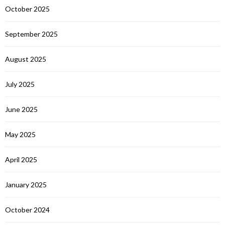
October 2025
September 2025
August 2025
July 2025
June 2025
May 2025
April 2025
January 2025
October 2024