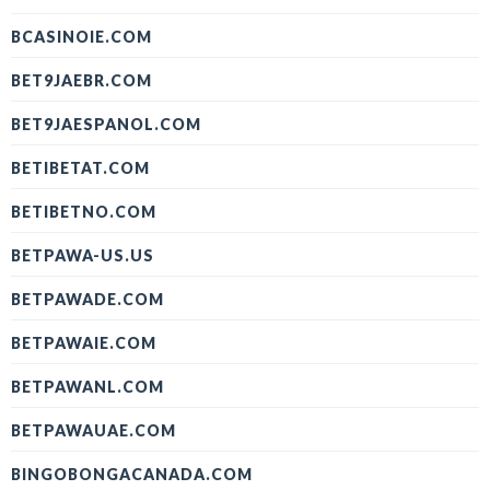
BCASINOIE.COM
BET9JAEBR.COM
BET9JAESPANOL.COM
BETIBETAT.COM
BETIBETNO.COM
BETPAWA-US.US
BETPAWADE.COM
BETPAWAIE.COM
BETPAWANL.COM
BETPAWAUAE.COM
BINGOBONGACANADA.COM