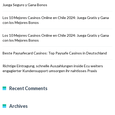
Juega Seguro y Gana Bonos
Los 10 Mejores Casinos Online en Chile 2024: Juega Gratis y Gana
con los Mejores Bonos
Los 10 Mejores Casinos Online en Chile 2024: Juega Gratis y Gana
con los Mejores Bonos
Beste Paysafecard Casinos: Top Paysafe Casinos in Deutschland
Richtige Eintragung, schnelle Auszahlungen inside Ecu weiters
engagierter Kundensupport umsorgen ihr nahtloses Praxis
Recent Comments
Archives