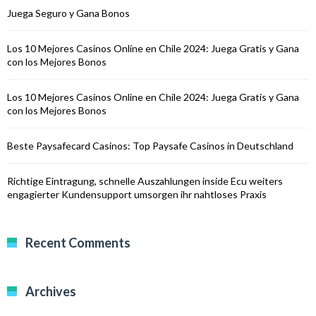
Juega Seguro y Gana Bonos
Los 10 Mejores Casinos Online en Chile 2024: Juega Gratis y Gana
con los Mejores Bonos
Los 10 Mejores Casinos Online en Chile 2024: Juega Gratis y Gana
con los Mejores Bonos
Beste Paysafecard Casinos: Top Paysafe Casinos in Deutschland
Richtige Eintragung, schnelle Auszahlungen inside Ecu weiters
engagierter Kundensupport umsorgen ihr nahtloses Praxis
Recent Comments
Archives