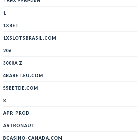
! БЕЗ РУБРИКИ
1
1XBET
1XSLOTSBRASIL.COM
206
3000A Z
4RABET.EU.COM
55BETDE.COM
8
APR_PROD
ASTRONAUT
BCASINO-CANADA.COM