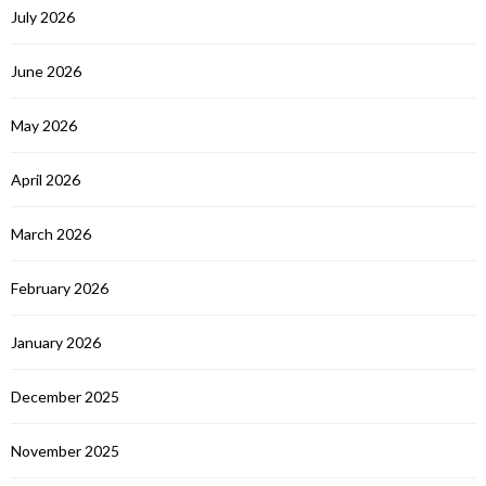
July 2026
June 2026
May 2026
April 2026
March 2026
February 2026
January 2026
December 2025
November 2025