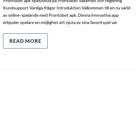
Prontobet apk Spelutbud på ProntoBet Säkerhet och reglering
Kundsupport Vanliga frågor Introduktion Välkommen till en ny värld
av online-spelande med Prontobet apk. Denna innovativa app
erbjuder spelare en möjlighet att njuta av sina favoritspel var
READ MORE