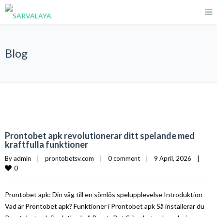
Blog
Prontobet apk revolutionerar ditt spelande med
kraftfulla funktioner
By 
admin
|
prontobetsv.com
|
0 comment
|
9 April, 2026    
|
0
Prontobet apk: Din väg till en sömlös spelupplevelse Introduktion
Vad är Prontobet apk? Funktioner i Prontobet apk Så installerar du