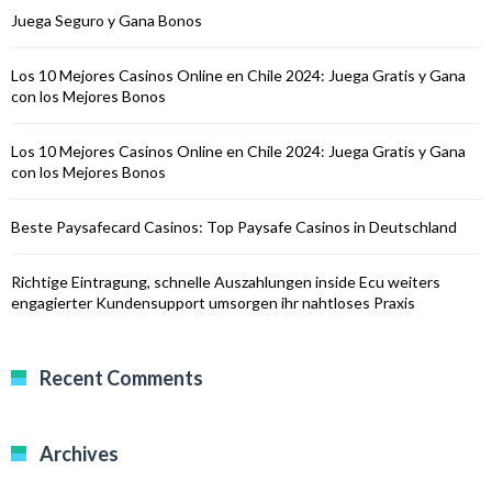
Juega Seguro y Gana Bonos
Los 10 Mejores Casinos Online en Chile 2024: Juega Gratis y Gana
con los Mejores Bonos
Los 10 Mejores Casinos Online en Chile 2024: Juega Gratis y Gana
con los Mejores Bonos
Beste Paysafecard Casinos: Top Paysafe Casinos in Deutschland
Richtige Eintragung, schnelle Auszahlungen inside Ecu weiters
engagierter Kundensupport umsorgen ihr nahtloses Praxis
Recent Comments
Archives