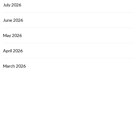
July 2026
June 2026
May 2026
April 2026
March 2026
February 2026
January 2026
December 2025
November 2025