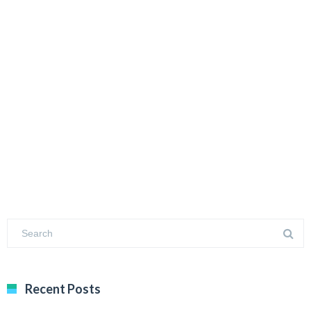
Recent Posts