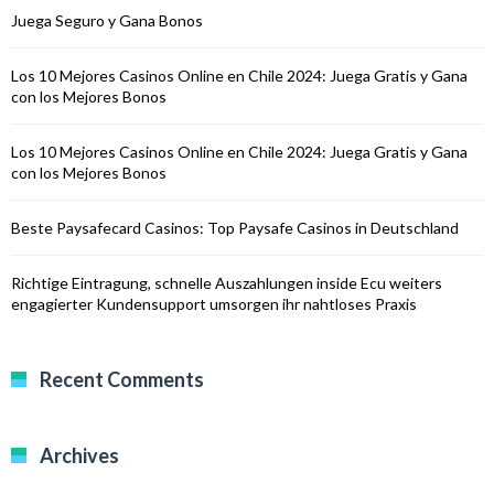
Juega Seguro y Gana Bonos
Los 10 Mejores Casinos Online en Chile 2024: Juega Gratis y Gana
con los Mejores Bonos
Los 10 Mejores Casinos Online en Chile 2024: Juega Gratis y Gana
con los Mejores Bonos
Beste Paysafecard Casinos: Top Paysafe Casinos in Deutschland
Richtige Eintragung, schnelle Auszahlungen inside Ecu weiters
engagierter Kundensupport umsorgen ihr nahtloses Praxis
Recent Comments
Archives