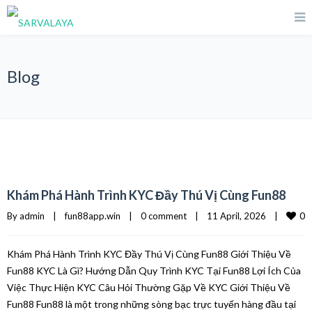
Blog
Khám Phá Hành Trình KYC Đầy Thú Vị Cùng Fun88
0
By 
admin
|
fun88app.win
|
0 comment
|
11 April, 2026    
|
Khám Phá Hành Trình KYC Đầy Thú Vị Cùng Fun88 Giới Thiệu Về
Fun88 KYC Là Gì? Hướng Dẫn Quy Trình KYC Tại Fun88 Lợi Ích Của
Việc Thực Hiện KYC Câu Hỏi Thường Gặp Về KYC Giới Thiệu Về
Fun88 Fun88 là một trong những sòng bạc trực tuyến hàng đầu tại