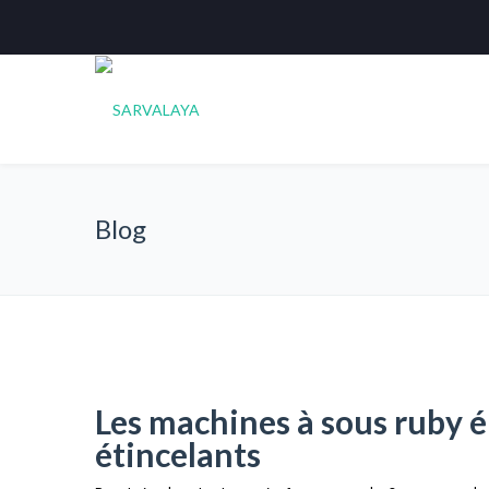
Blog
Les machines à sous ruby é
étincelants