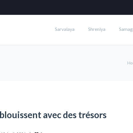
Sarvalaya
Shreniya
Samag
Ho
blouissent avec des trésors