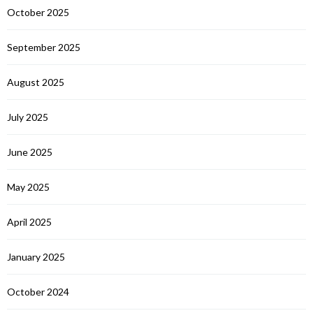
October 2025
September 2025
August 2025
July 2025
June 2025
May 2025
April 2025
January 2025
October 2024