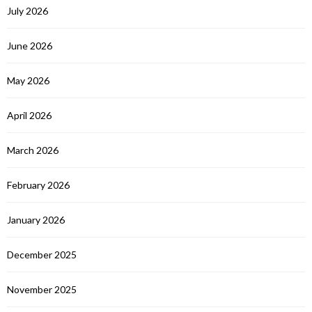
July 2026
June 2026
May 2026
April 2026
March 2026
February 2026
January 2026
December 2025
November 2025