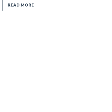
READ MORE