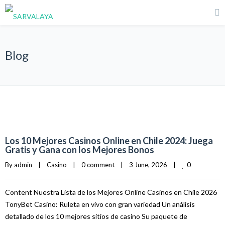
Blog
Los 10 Mejores Casinos Online en Chile 2024: Juega
Gratis y Gana con los Mejores Bonos
0
By 
admin
|
Casino
|
0 comment
|
3 June, 2026    
|
Content Nuestra Lista de los Mejores Online Casinos en Chile 2026
TonyBet Casino: Ruleta en vivo con gran variedad Un análisis
detallado de los 10 mejores sitios de casino Su paquete de