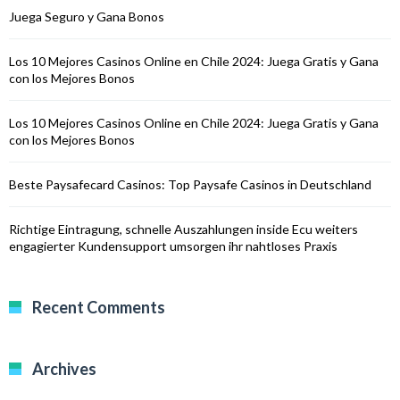
Juega Seguro y Gana Bonos
Los 10 Mejores Casinos Online en Chile 2024: Juega Gratis y Gana
con los Mejores Bonos
Los 10 Mejores Casinos Online en Chile 2024: Juega Gratis y Gana
con los Mejores Bonos
Beste Paysafecard Casinos: Top Paysafe Casinos in Deutschland
Richtige Eintragung, schnelle Auszahlungen inside Ecu weiters
engagierter Kundensupport umsorgen ihr nahtloses Praxis
Recent Comments
Archives