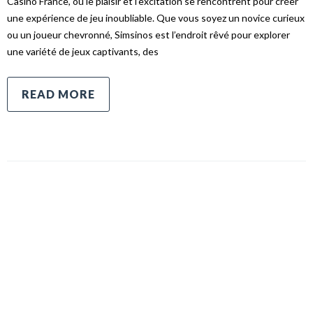
Casino France, où le plaisir et l’excitation se rencontrent pour créer
une expérience de jeu inoubliable. Que vous soyez un novice curieux
ou un joueur chevronné, Simsinos est l’endroit rêvé pour explorer
une variété de jeux captivants, des
READ MORE