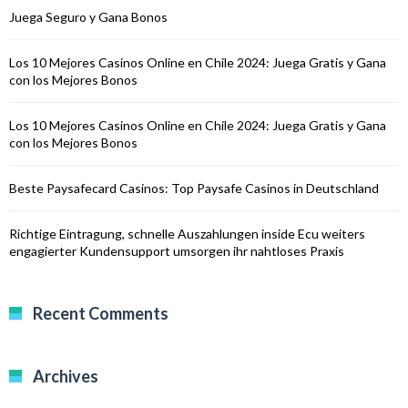
Juega Seguro y Gana Bonos
Los 10 Mejores Casinos Online en Chile 2024: Juega Gratis y Gana
con los Mejores Bonos
Los 10 Mejores Casinos Online en Chile 2024: Juega Gratis y Gana
con los Mejores Bonos
Beste Paysafecard Casinos: Top Paysafe Casinos in Deutschland
Richtige Eintragung, schnelle Auszahlungen inside Ecu weiters
engagierter Kundensupport umsorgen ihr nahtloses Praxis
Recent Comments
Archives