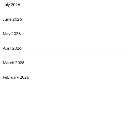
July 2026
June 2026
May 2026
April 2026
March 2026
February 2026
January 2026
December 2025
November 2025