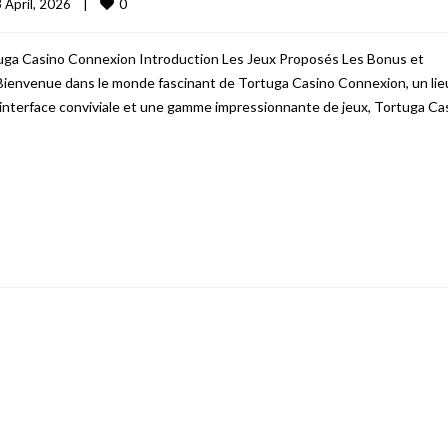
0
 April, 2026    
|
tuga Casino Connexion Introduction Les Jeux Proposés Les Bonus et
 Bienvenue dans le monde fascinant de Tortuga Casino Connexion, un lie
ne interface conviviale et une gamme impressionnante de jeux, Tortuga Ca