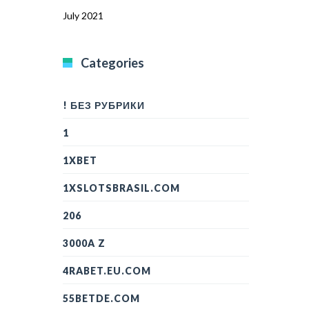
July 2021
Categories
! БЕЗ РУБРИКИ
1
1XBET
1XSLOTSBRASIL.COM
206
3000A Z
4RABET.EU.COM
55BETDE.COM