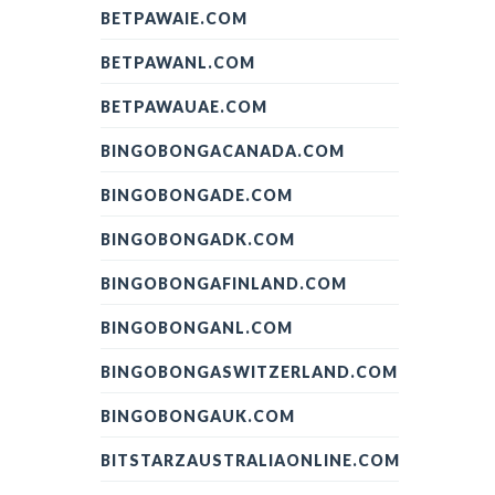
BETPAWAIE.COM
BETPAWANL.COM
BETPAWAUAE.COM
BINGOBONGACANADA.COM
BINGOBONGADE.COM
BINGOBONGADK.COM
BINGOBONGAFINLAND.COM
BINGOBONGANL.COM
BINGOBONGASWITZERLAND.COM
BINGOBONGAUK.COM
BITSTARZAUSTRALIAONLINE.COM