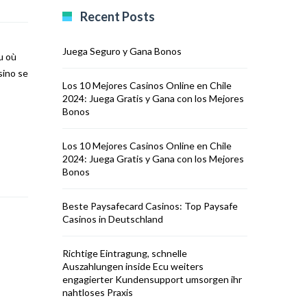
Recent Posts
Juega Seguro y Gana Bonos
u où
sino se
Los 10 Mejores Casinos Online en Chile
2024: Juega Gratis y Gana con los Mejores
Bonos
Los 10 Mejores Casinos Online en Chile
2024: Juega Gratis y Gana con los Mejores
Bonos
Beste Paysafecard Casinos: Top Paysafe
Casinos in Deutschland
Richtige Eintragung, schnelle
Auszahlungen inside Ecu weiters
engagierter Kundensupport umsorgen ihr
nahtloses Praxis