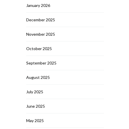
January 2026
December 2025
November 2025
October 2025
September 2025
August 2025
July 2025
June 2025
May 2025