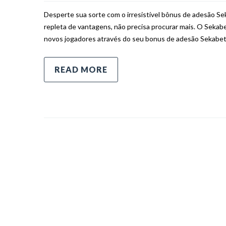
Desperte sua sorte com o irresistível bônus de adesão S
repleta de vantagens, não precisa procurar mais. O Sekabe
novos jogadores através do seu bonus de adesão Sekabet.
READ MORE