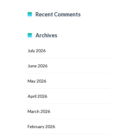
Recent Comments
Archives
July 2026
June 2026
May 2026
April 2026
March 2026
February 2026