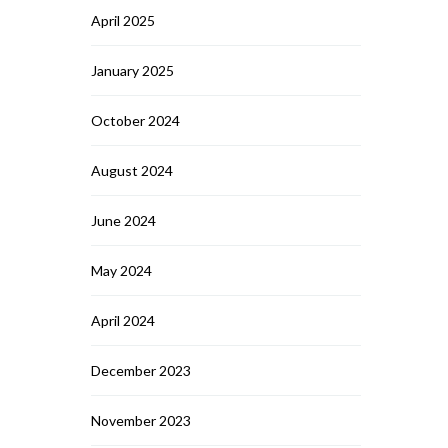
April 2025
January 2025
October 2024
August 2024
June 2024
May 2024
April 2024
December 2023
November 2023