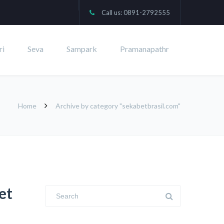
Call us: 0891-2792555
ri
Seva
Sampark
Pramanapathr
Home
Archive by category "sekabetbrasil.com"
et