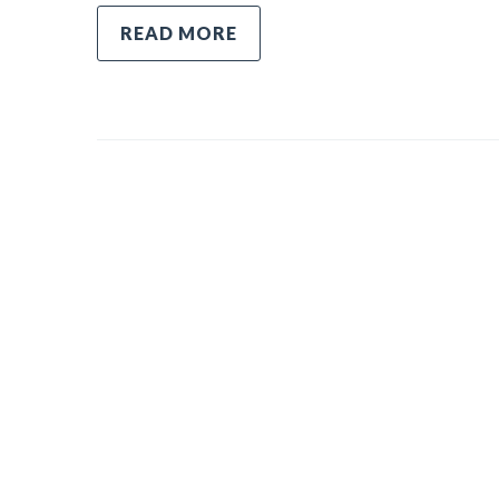
READ MORE