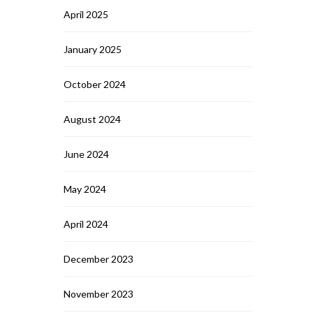
April 2025
January 2025
October 2024
August 2024
June 2024
May 2024
April 2024
December 2023
November 2023