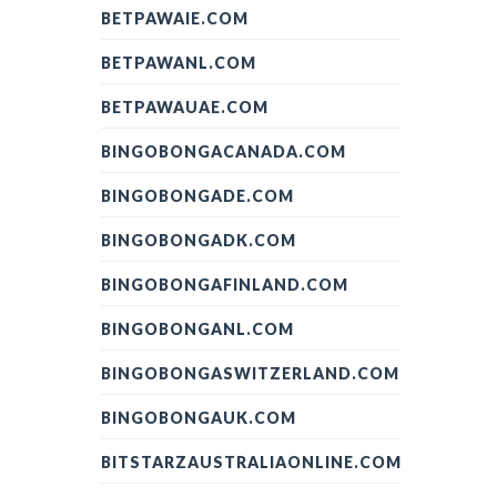
BETPAWAIE.COM
BETPAWANL.COM
BETPAWAUAE.COM
BINGOBONGACANADA.COM
BINGOBONGADE.COM
BINGOBONGADK.COM
BINGOBONGAFINLAND.COM
BINGOBONGANL.COM
BINGOBONGASWITZERLAND.COM
BINGOBONGAUK.COM
BITSTARZAUSTRALIAONLINE.COM