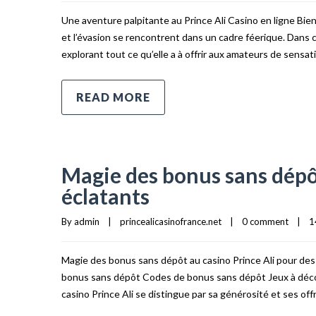
Une aventure palpitante au Prince Ali Casino en ligne Bien
et l’évasion se rencontrent dans un cadre féerique. Dans c
explorant tout ce qu’elle a à offrir aux amateurs de sensat
READ MORE
Magie des bonus sans dépôt
éclatants
By 
admin
|
princealicasinofrance.net
|
0 comment
|
1
Magie des bonus sans dépôt au casino Prince Ali pour des 
bonus sans dépôt Codes de bonus sans dépôt Jeux à découv
casino Prince Ali se distingue par sa générosité et ses off