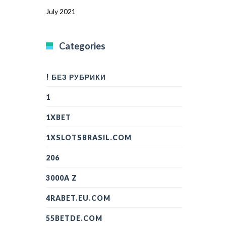
July 2021
Categories
! БЕЗ РУБРИКИ
1
1XBET
1XSLOTSBRASIL.COM
206
3000A Z
4RABET.EU.COM
55BETDE.COM