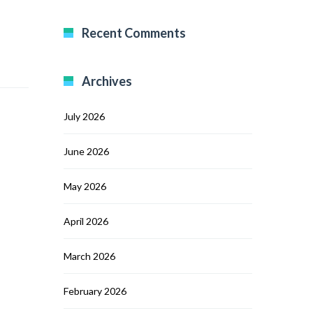
Recent Comments
Archives
July 2026
June 2026
May 2026
April 2026
March 2026
February 2026