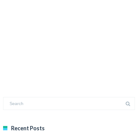
Recent Posts