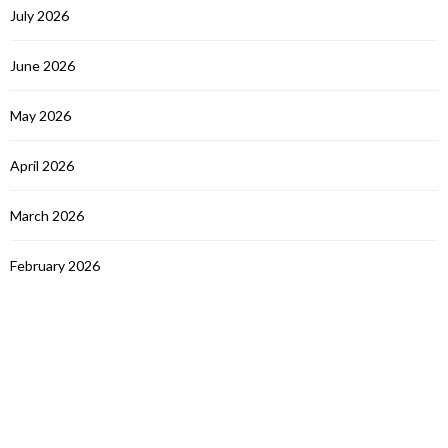
July 2026
June 2026
May 2026
April 2026
March 2026
February 2026
January 2026
December 2025
November 2025