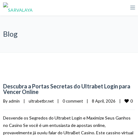
Blog
Descubra a Portas Secretas do Ultrabet Login para
Vencer Online
0
By 
admin
|
ultrabetbr.net
|
0 comment
|
8 April, 2026    
|
Desvende os Segredos do Ultrabet Login e Maximize Seus Ganhos
no Casino Se você é um entusiasta de apostas online,
provavelmente já ouviu falar do UltraBet Casino. Este cassino virtual