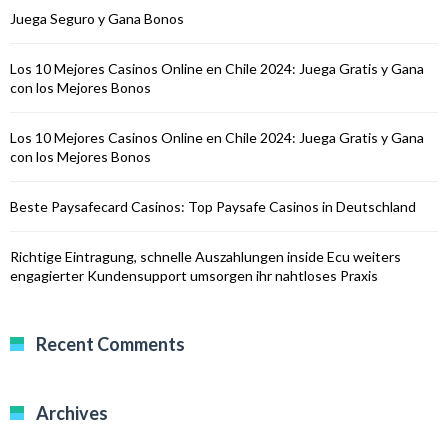
Juega Seguro y Gana Bonos
Los 10 Mejores Casinos Online en Chile 2024: Juega Gratis y Gana
con los Mejores Bonos
Los 10 Mejores Casinos Online en Chile 2024: Juega Gratis y Gana
con los Mejores Bonos
Beste Paysafecard Casinos: Top Paysafe Casinos in Deutschland
Richtige Eintragung, schnelle Auszahlungen inside Ecu weiters
engagierter Kundensupport umsorgen ihr nahtloses Praxis
Recent Comments
Archives