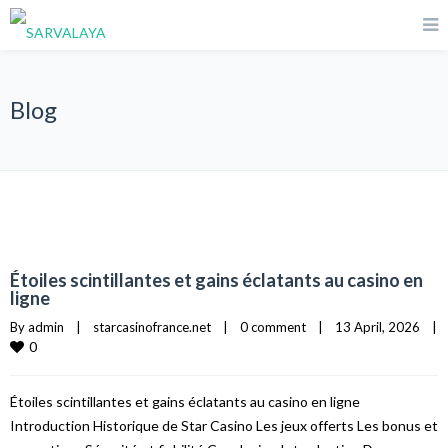
Blog
Étoiles scintillantes et gains éclatants au casino en
ligne
By 
admin
|
starcasinofrance.net
|
0 comment
|
13 April, 2026    
|
0
Étoiles scintillantes et gains éclatants au casino en ligne
Introduction Historique de Star Casino Les jeux offerts Les bonus et