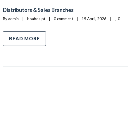
Distributors & Sales Branches
0
By 
admin
|
boaboa.pt
|
0 comment
|
15 April, 2026    
|
READ MORE