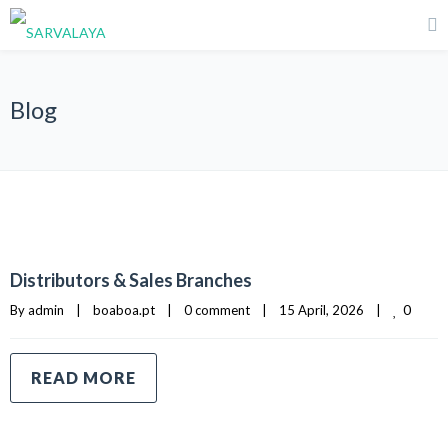
Blog
Distributors & Sales Branches
0
By 
admin
|
boaboa.pt
|
0 comment
|
15 April, 2026    
|
READ MORE