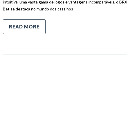
intuitiva, uma vasta gama de jogos e vantagens incomparáveis, o BRX
Bet se destaca no mundo dos cassinos
READ MORE