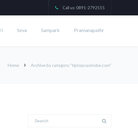
Call us: 0891-2792555
ri
Seva
Sampark
Pramanapathr
Home
Archive by category "tiptopcasinobe.com"