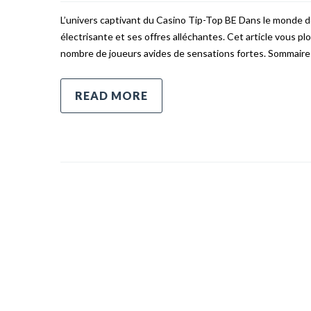
L’univers captivant du Casino Tip-Top BE Dans le monde de
électrisante et ses offres alléchantes. Cet article vous pl
nombre de joueurs avides de sensations fortes. Sommaire
READ MORE