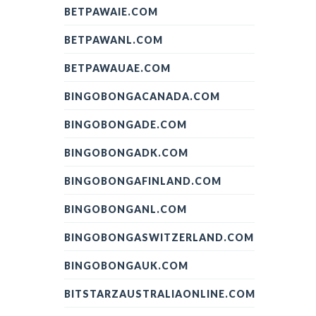
BETPAWAIE.COM
BETPAWANL.COM
BETPAWAUAE.COM
BINGOBONGACANADA.COM
BINGOBONGADE.COM
BINGOBONGADK.COM
BINGOBONGAFINLAND.COM
BINGOBONGANL.COM
BINGOBONGASWITZERLAND.COM
BINGOBONGAUK.COM
BITSTARZAUSTRALIAONLINE.COM