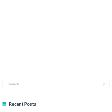
Recent Posts