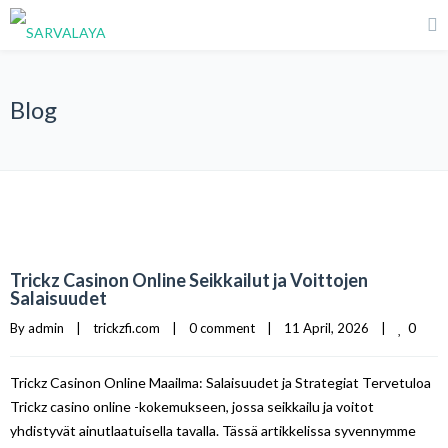
Blog
Trickz Casinon Online Seikkailut ja Voittojen
Salaisuudet
0
By 
admin
|
trickzfi.com
|
0 comment
|
11 April, 2026    
|
Trickz Casinon Online Maailma: Salaisuudet ja Strategiat Tervetuloa
Trickz casino online -kokemukseen, jossa seikkailu ja voitot
yhdistyvät ainutlaatuisella tavalla. Tässä artikkelissa syvennymme