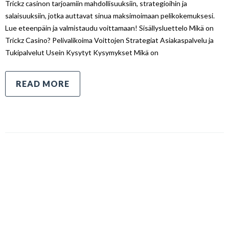
Trickz casinon tarjoamiin mahdollisuuksiin, strategioihin ja
salaisuuksiin, jotka auttavat sinua maksimoimaan pelikokemuksesi.
Lue eteenpäin ja valmistaudu voittamaan! Sisällysluettelo Mikä on
Trickz Casino? Pelivalikoima Voittojen Strategiat Asiakaspalvelu ja
Tukipalvelut Usein Kysytyt Kysymykset Mikä on
READ MORE