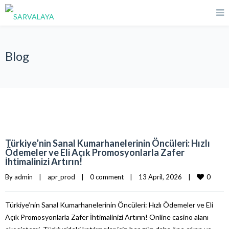
Blog
Türkiye’nin Sanal Kumarhanelerinin Öncüleri: Hızlı
Ödemeler ve Eli Açık Promosyonlarla Zafer
İhtimalinizi Artırın!
0
By 
admin
|
apr_prod
|
0 comment
|
13 April, 2026    
|
Türkiye’nin Sanal Kumarhanelerinin Öncüleri: Hızlı Ödemeler ve Eli
Açık Promosyonlarla Zafer İhtimalinizi Artırın! Online casino alanı