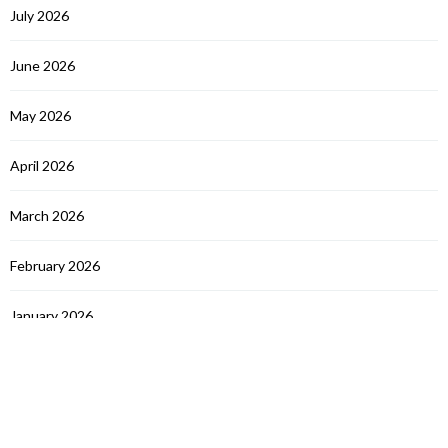
July 2026
June 2026
May 2026
April 2026
March 2026
February 2026
January 2026
December 2025
November 2025