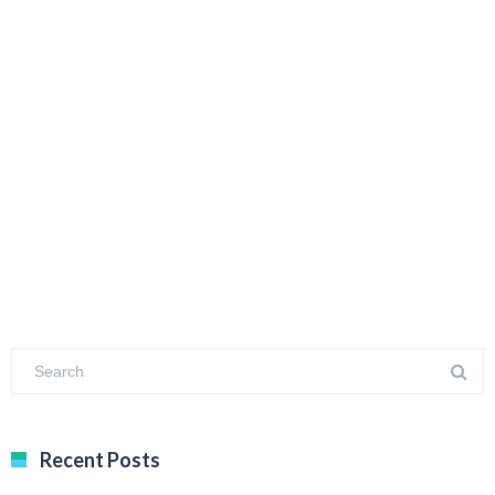
Recent Posts