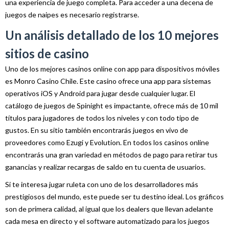
una experiencia de juego completa. Para acceder a una decena de
juegos de naipes es necesario registrarse.
Un análisis detallado de los 10 mejores
sitios de casino
Uno de los mejores casinos online con app para dispositivos móviles
es Monro Casino Chile. Este casino ofrece una app para sistemas
operativos iOS y Android para jugar desde cualquier lugar. El
catálogo de juegos de Spinight es impactante, ofrece más de 10 mil
títulos para jugadores de todos los niveles y con todo tipo de
gustos. En su sitio también encontrarás juegos en vivo de
proveedores como Ezugi y Evolution. En todos los casinos online
encontrarás una gran variedad en métodos de pago para retirar tus
ganancias y realizar recargas de saldo en tu cuenta de usuarios.
Si te interesa jugar ruleta con uno de los desarrolladores más
prestigiosos del mundo, este puede ser tu destino ideal. Los gráficos
son de primera calidad, al igual que los dealers que llevan adelante
cada mesa en directo y el software automatizado para los juegos