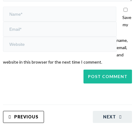
Save
my
name,
email,
and
website in this browser for the next time I comment.
PREVIOUS
NEXT