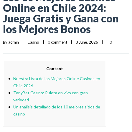
Online en Chile 2024:
Juega Gratis y Gana con
los Mejores Bonos
0
By 
admin
|
Casino
|
0 comment
|
3 June, 2026    
|
Content
Nuestra Lista de los Mejores Online Casinos en
Chile 2026
TonyBet Casino: Ruleta en vivo con gran
variedad
Un análisis detallado de los 10 mejores sitios de
casino