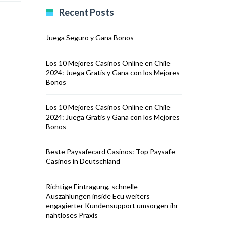
Recent Posts
Juega Seguro y Gana Bonos
Los 10 Mejores Casinos Online en Chile
2024: Juega Gratis y Gana con los Mejores
Bonos
Los 10 Mejores Casinos Online en Chile
2024: Juega Gratis y Gana con los Mejores
Bonos
Beste Paysafecard Casinos: Top Paysafe
Casinos in Deutschland
Richtige Eintragung, schnelle
Auszahlungen inside Ecu weiters
engagierter Kundensupport umsorgen ihr
nahtloses Praxis