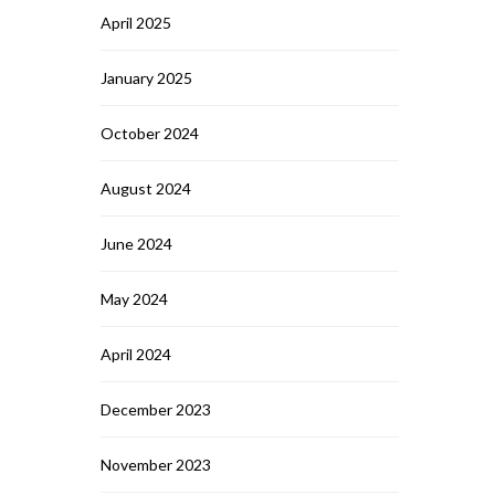
April 2025
January 2025
October 2024
August 2024
June 2024
May 2024
April 2024
December 2023
November 2023