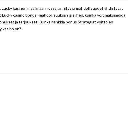
ucky kasinon maailmaan, jossa jännitys ja mahdollisuudet yhdistyvät
t Lucky casino bonus -mahdollisuuksiin ja siihen, kuinka voit maksimoida
Bonukset ja tarjoukset Kuinka hankkia bonus Strategiat voittojen
y kasino on?