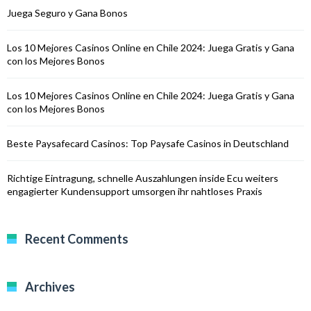
Juega Seguro y Gana Bonos
Los 10 Mejores Casinos Online en Chile 2024: Juega Gratis y Gana
con los Mejores Bonos
Los 10 Mejores Casinos Online en Chile 2024: Juega Gratis y Gana
con los Mejores Bonos
Beste Paysafecard Casinos: Top Paysafe Casinos in Deutschland
Richtige Eintragung, schnelle Auszahlungen inside Ecu weiters
engagierter Kundensupport umsorgen ihr nahtloses Praxis
Recent Comments
Archives