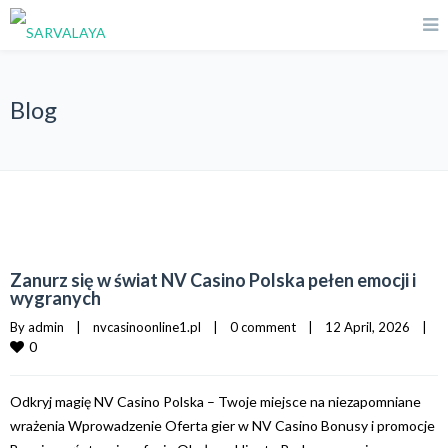
Blog
Zanurz się w świat NV Casino Polska pełen emocji i
wygranych
By 
admin
|
nvcasinoonline1.pl
|
0 comment
|
12 April, 2026    
|
0
Odkryj magię NV Casino Polska – Twoje miejsce na niezapomniane
wrażenia Wprowadzenie Oferta gier w NV Casino Bonusy i promocje