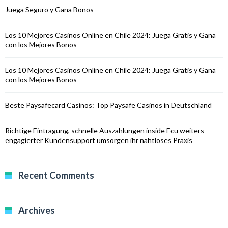
Juega Seguro y Gana Bonos
Los 10 Mejores Casinos Online en Chile 2024: Juega Gratis y Gana
con los Mejores Bonos
Los 10 Mejores Casinos Online en Chile 2024: Juega Gratis y Gana
con los Mejores Bonos
Beste Paysafecard Casinos: Top Paysafe Casinos in Deutschland
Richtige Eintragung, schnelle Auszahlungen inside Ecu weiters
engagierter Kundensupport umsorgen ihr nahtloses Praxis
Recent Comments
Archives