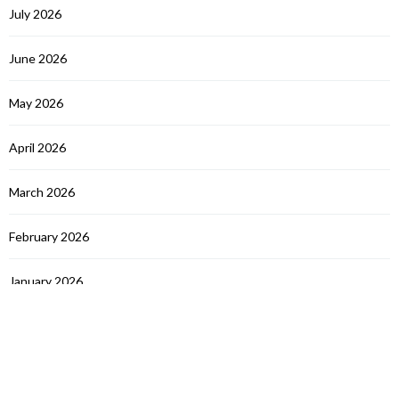
July 2026
June 2026
May 2026
April 2026
March 2026
February 2026
January 2026
December 2025
November 2025