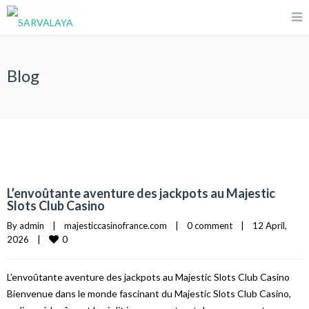
Blog
L’envoûtante aventure des jackpots au Majestic
Slots Club Casino
By 
admin
|
majesticcasinofrance.com
|
0 comment
|
12 April, 
0
2026    
|
L’envoûtante aventure des jackpots au Majestic Slots Club Casino
Bienvenue dans le monde fascinant du Majestic Slots Club Casino,