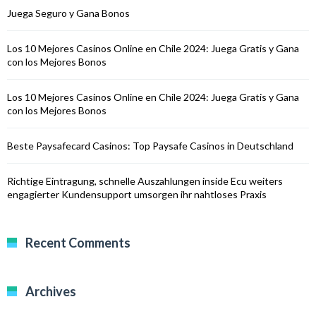
Juega Seguro y Gana Bonos
Los 10 Mejores Casinos Online en Chile 2024: Juega Gratis y Gana
con los Mejores Bonos
Los 10 Mejores Casinos Online en Chile 2024: Juega Gratis y Gana
con los Mejores Bonos
Beste Paysafecard Casinos: Top Paysafe Casinos in Deutschland
Richtige Eintragung, schnelle Auszahlungen inside Ecu weiters
engagierter Kundensupport umsorgen ihr nahtloses Praxis
Recent Comments
Archives