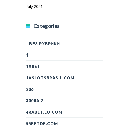
July 2021
Categories
! БЕЗ РУБРИКИ
1
1XBET
1XSLOTSBRASIL.COM
206
3000A Z
4RABET.EU.COM
55BETDE.COM