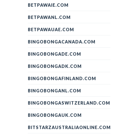
BETPAWAIE.COM
BETPAWANL.COM
BETPAWAUAE.COM
BINGOBONGACANADA.COM
BINGOBONGADE.COM
BINGOBONGADK.COM
BINGOBONGAFINLAND.COM
BINGOBONGANL.COM
BINGOBONGASWITZERLAND.COM
BINGOBONGAUK.COM
BITSTARZAUSTRALIAONLINE.COM