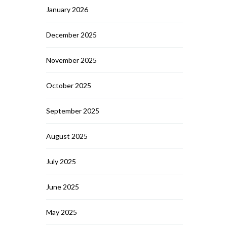
January 2026
December 2025
November 2025
October 2025
September 2025
August 2025
July 2025
June 2025
May 2025