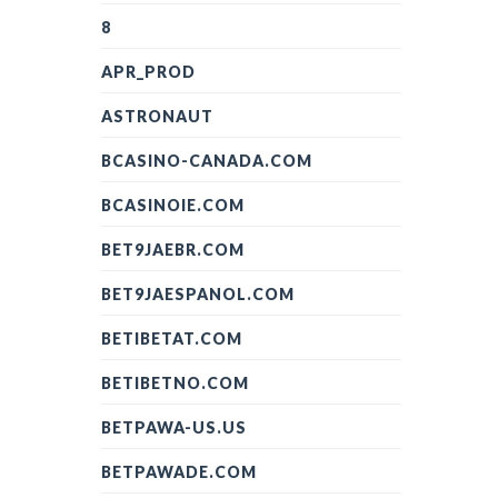
8
APR_PROD
ASTRONAUT
BCASINO-CANADA.COM
BCASINOIE.COM
BET9JAEBR.COM
BET9JAESPANOL.COM
BETIBETAT.COM
BETIBETNO.COM
BETPAWA-US.US
BETPAWADE.COM