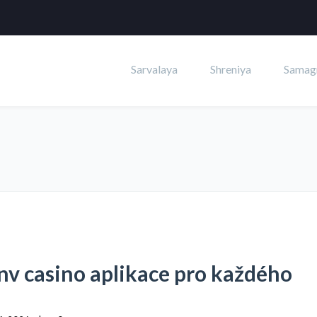
Sarvalaya
Shreniya
Samag
nv casino aplikace pro každého