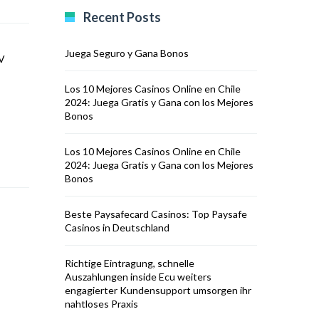
Recent Posts
Juega Seguro y Gana Bonos
NV
Los 10 Mejores Casinos Online en Chile
2024: Juega Gratis y Gana con los Mejores
Bonos
Los 10 Mejores Casinos Online en Chile
2024: Juega Gratis y Gana con los Mejores
Bonos
Beste Paysafecard Casinos: Top Paysafe
Casinos in Deutschland
Richtige Eintragung, schnelle
Auszahlungen inside Ecu weiters
engagierter Kundensupport umsorgen ihr
nahtloses Praxis